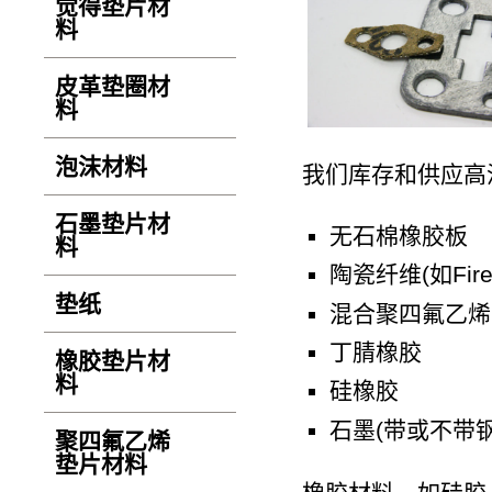
觉得垫片材
料
皮革垫圈材
料
泡沫材料
我们库存和供应高
石墨垫片材
无石棉橡胶板
料
陶瓷纤维(如Firef
垫纸
混合聚四氟乙烯
丁腈橡胶
橡胶垫片材
料
硅橡胶
石墨(带或不带钢
聚四氟乙烯
垫片材料