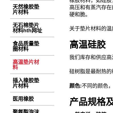
橡胶材料，如硅胶
天然橡胶垫
高压和有蒸汽存在
片材料
硬和脆。
无石棉垫片
关于垫片材料的温
材料hth网址
高温硅胶
食品质量垫
圈材料
我们库存和供应高
高温垫片材
料
硅树脂是最耐热的
插入橡胶垫
颜色:
不同的颜色，
片材料
医用橡胶
产品规格
聚氨酯泡沫